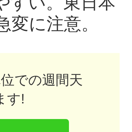
やすい。東日本
急変に注意。
単位での週間天
す!