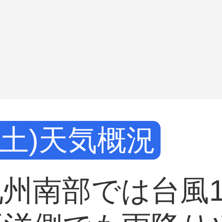
日(土)天気概況
州南部では台風1