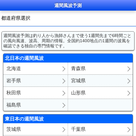
週間
風波
予測
都道府県選択
週間
風波
予測
は釣り人から漁師さんまで使う1週間先まで6時間ごと
の風向風速、波高、周期の情報。全国約1400地点の1週間の
波風
を
確認できる独自の専門情報です。
北日本の
週間
風波
北海道
青森県
岩手県
宮城県
秋田県
山形県
福島県
東日本の
週間
風波
茨城県
千葉県