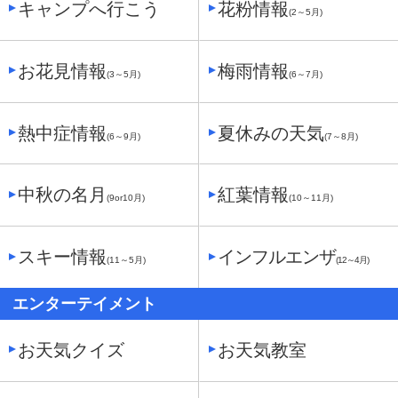
キャンプへ行こう
花粉情報
(2～5月)
お花見情報
梅雨情報
(3～5月)
(6～7月)
熱中症情報
夏休みの天気
(6～9月)
(7～8月)
中秋の名月
紅葉情報
(9or10月)
(10～11月)
スキー情報
インフルエンザ
(11～5月)
(12～4月)
エンターテイメント
お天気クイズ
お天気教室