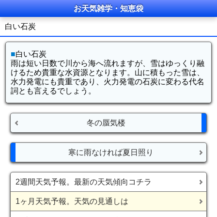
お天気雑学・知恵袋
白い石炭
■
白い石炭
雨は短い日数で川から海へ流れますが、雪はゆっくり融
けるため貴重な水資源となります。山に積もった雪は、
水力発電にも貴重であり、火力発電の石炭に変わる代名
詞とも言えるでしょう。
冬の蜃気楼
寒に雨なければ夏日照り
2週間天気予報。最新の天気傾向コチラ
1ヶ月天気予報。天気の見通しは