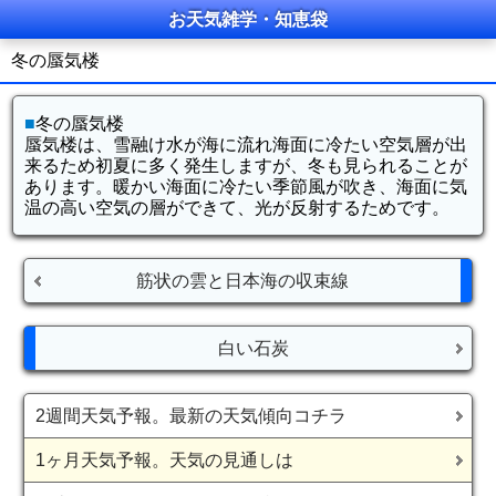
お天気雑学・知恵袋
冬の蜃気楼
■
冬の蜃気楼
蜃気楼は、雪融け水が海に流れ海面に冷たい空気層が出
来るため初夏に多く発生しますが、冬も見られることが
あります。暖かい海面に冷たい季節風が吹き、海面に気
温の高い空気の層ができて、光が反射するためです。
筋状の雲と日本海の収束線
白い石炭
2週間天気予報。最新の天気傾向コチラ
1ヶ月天気予報。天気の見通しは