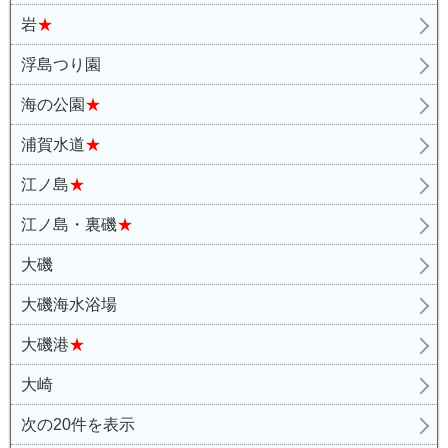
岩
★
浮島つり園
海の公園
★
浦賀水道
★
江ノ島
★
江ノ島・裏磯
★
大磯
大磯海水浴場
大磯港
★
大崎
次の20件を表示