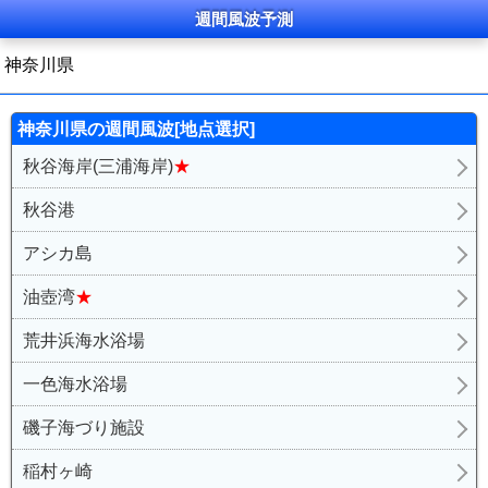
週間
風波
予測
神奈川県
神奈川県の
週間
風波
[地点選択]
秋谷海岸(三浦海岸)
★
秋谷港
アシカ島
油壺湾
★
荒井浜海水浴場
一色海水浴場
磯子海づり施設
稲村ヶ崎