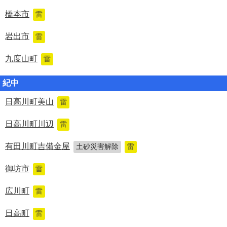
橋本市
雷
岩出市
雷
九度山町
雷
紀中
日高川町美山
雷
日高川町川辺
雷
有田川町吉備金屋
土砂災害解除
雷
御坊市
雷
広川町
雷
日高町
雷