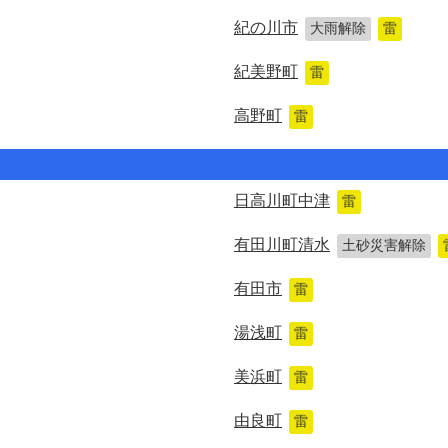
紀の川市
大雨解除
雷
紀美野町
雷
高野町
雷
日高川町中津
雷
有田川町清水
土砂災害解除
有田市
雷
湯浅町
雷
美浜町
雷
由良町
雷