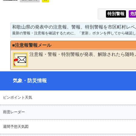
特別警報
危
和歌山県の発表中の注意報、警報、特別警報を市区町村レベ
最新の
警報
・
注意報
を確認するために、「更新」ボタンを押してから確認し
■
注意報
警報
メール
注意報
・
警報
・
特別警報
が発表、解除されたら随時
気象・防災情報
ピンポイント天気
雨雲レーダー
週間予想天気図