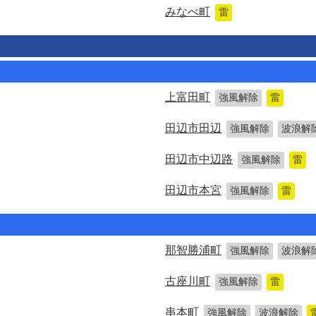
みなべ町
雷
上富田町
強風解除
雷
田辺市田辺
強風解除
波浪解
田辺市中辺路
強風解除
雷
田辺市本宮
強風解除
雷
那智勝浦町
強風解除
波浪解
古座川町
強風解除
雷
串本町
強風解除
波浪解除