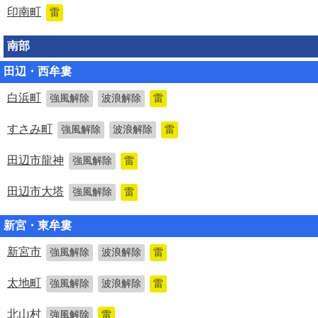
印南町
雷
南部
田辺・西牟婁
白浜町
強風解除
波浪解除
雷
すさみ町
強風解除
波浪解除
雷
田辺市龍神
強風解除
雷
田辺市大塔
強風解除
雷
新宮・東牟婁
新宮市
強風解除
波浪解除
雷
太地町
強風解除
波浪解除
雷
北山村
強風解除
雷