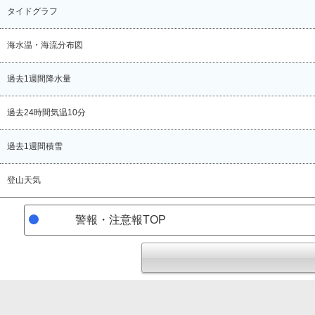
タイドグラフ
海水温・海流分布図
過去1週間降水量
過去24時間気温10分
過去1週間積雪
登山天気
警報
・
注意報
TOP