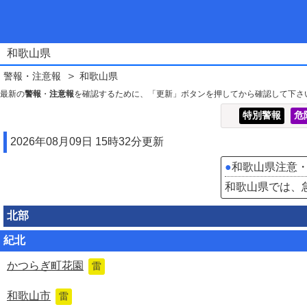
和歌山県
警報
・
注意報
和歌山県
最新の
警報
・
注意報
を確認するために、「更新」ボタンを押してから確認して下さ
特別警報
危
2026年08月09日 15時32分更新
●
和歌山県注意
和歌山県では、
北部
紀北
かつらぎ町花園
雷
和歌山市
雷