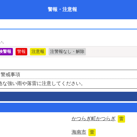
警報
・
注意報
い。
険警報
警報
注意報
注警報なし・解除
・警戒事項
急な強い雨や落雷に注意してください。
かつらぎ町かつらぎ
雷
海南市
雷