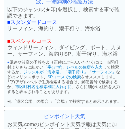
波、干潮満潮の確認方法
以下のジャンル(★印)を選択し、検索する事で確
認できます。
■スタンダードコース
サーフィン、海釣り、潮干狩り、海水浴
■スペシャルコース
ウィンドサーフィン、ダイビング、ボート、カヌ
ー、サーフィン、海釣りSP、潮干狩り、海水浴
●
風速や波高の予報をより正確にごらんいただくには、市区町
村よりさらに細かい
「字(アザ)」レベルの住所を入力
して検索
するか、
ジャンルが「海水浴」「潮干狩り」「サーフィン」
な
どのマリンスポット、
SPコースでの検索
をオススメします。
└字(アザ)レベルで住所検索する場合は、郵便番号で検索する
か、
市区町村名を検索欄に入れずに
、さらに細かい住所を入力
すると表示されることがあります。
例:「港区台場」の場合→「台場」で検索すると表示されます。
ピンポイント天気
お天気.comのピンポイント天気予報は天気に加