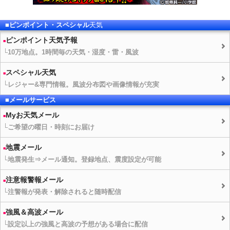
■ピンポイント・スペシャル
天気
ピンポイント
天気予報
└10万地点。1時間毎の
天気
・湿度・雷・風波
スペシャル
天気
└レジャー&専門情報。風波分布図や画像情報が充実
■メールサービス
Myお
天気
メール
└ご希望の曜日・時刻にお届け
地震メール
└地震発生⇒メール通知。登録地点、震度設定が可能
注意報警報メール
└注警報が発表・解除されると随時配信
強風＆高波メール
└設定以上の強風と高波の予想がある場合に配信