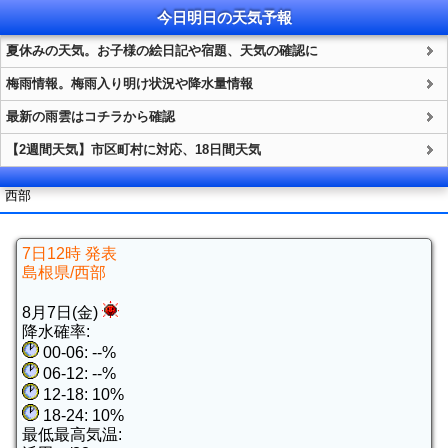
今日明日の
天気
予報
夏休みの天気。お子様の絵日記や宿題、天気の確認に
梅雨情報。梅雨入り明け状況や降水量情報
最新の雨雲はコチラから確認
【2週間天気】市区町村に対応、18日間天気
西部
7日12時 発表
島根県/西部
8月7日(金)
降水確率:
00-06: --%
06-12: --%
12-18: 10%
18-24: 10%
最低最高気温: