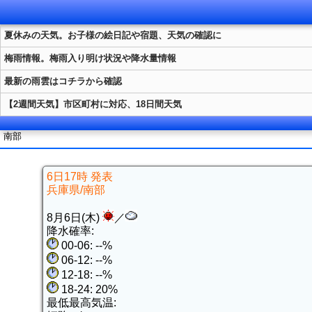
夏休みの天気。お子様の絵日記や宿題、天気の確認に
梅雨情報。梅雨入り明け状況や降水量情報
最新の雨雲はコチラから確認
【2週間天気】市区町村に対応、18日間天気
南部
6日17時 発表
兵庫県/南部
8月6日(木)
／
降水確率:
00-06: --%
06-12: --%
12-18: --%
18-24: 20%
最低最高気温: