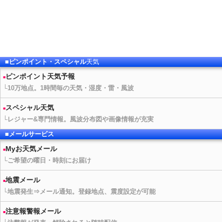
■ピンポイント・スペシャル
天気
ピンポイント
天気予報
└10万地点。1時間毎の
天気
・湿度・雷・風波
スペシャル
天気
└レジャー&専門情報。風波分布図や画像情報が充実
■メールサービス
Myお
天気
メール
└ご希望の曜日・時刻にお届け
地震メール
└地震発生⇒メール通知。登録地点、震度設定が可能
注意報警報メール