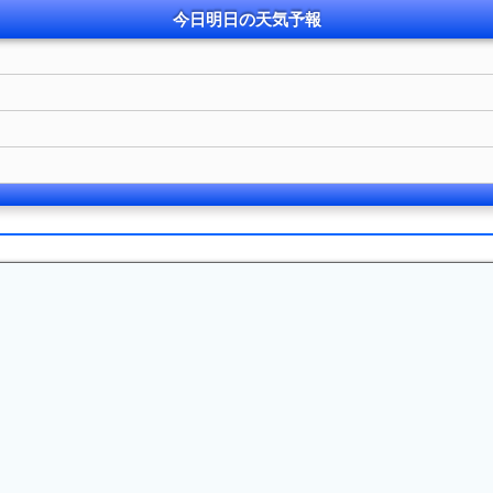
今日明日の
天気
予報