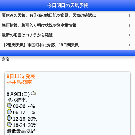
今日明日の
天気
予報
夏休みの天気。お子様の絵日記や宿題、天気の確認に
梅雨情報。梅雨入り明け状況や降水量情報
最新の雨雲はコチラから確認
【2週間天気】市区町村に対応、18日間天気
嶺南
9日11時 発表
福井県/嶺南
8月9日(日)
降水確率:
00-06: --%
06-12: --%
12-18: 20%
18-24: 20%
最低最高気温: