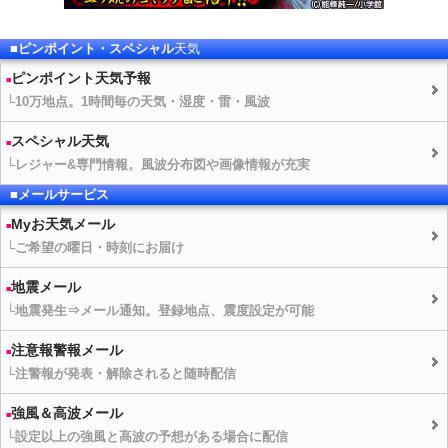
■ピンポイント・スペシャル
天気
ピンポイント
天気予報
└10万地点。1時間毎の
天気
・湿度・雷・風波
スペシャル
天気
└レジャー&専門情報。風波分布図や画像情報が充実
■メールサービス
Myお
天気
メール
└ご希望の曜日・時刻にお届け
地震メール
└地震発生⇒メール通知。登録地点、震度設定が可能
注意報警報メール
└注警報が発表・解除されると随時配信
強風＆高波メール
└設定以上の強風と高波の予想がある場合に配信