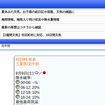
夏休みの天気。お子様の絵日記や宿題、天気の確認に
梅雨情報。梅雨入り明け状況や降水量情報
最新の雨雲はコチラから確認
【2週間天気】市区町村に対応、18日間天気
北中部
8日5時 発表
三重県/北中部
8月8日(土)
／
降水確率:
00-06: --%
06-12: 20%
12-18: 10%
18-24: 10%
最低最高気温: