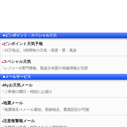
■ピンポイント・スペシャル
天気
ピンポイント
天気予報
└10万地点。1時間毎の
天気
・湿度・雷・風波
スペシャル
天気
└レジャー&専門情報。風波分布図や画像情報が充実
■メールサービス
Myお
天気
メール
└ご希望の曜日・時刻にお届け
地震メール
└地震発生⇒メール通知。登録地点、震度設定が可能
注意報警報メール