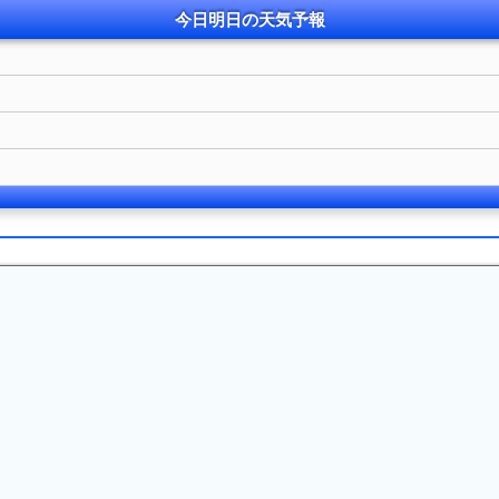
今日明日の
天気
予報