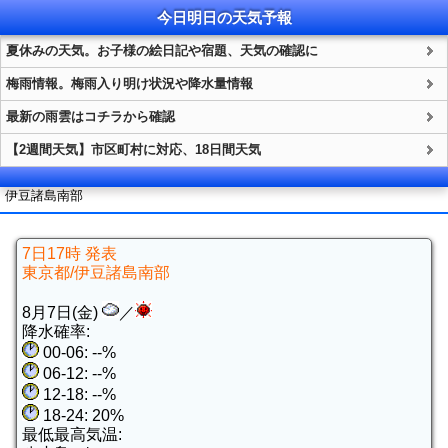
今日明日の
天気
予報
夏休みの天気。お子様の絵日記や宿題、天気の確認に
梅雨情報。梅雨入り明け状況や降水量情報
最新の雨雲はコチラから確認
【2週間天気】市区町村に対応、18日間天気
伊豆諸島南部
7日17時 発表
東京都/伊豆諸島南部
8月7日(金)
／
降水確率:
00-06: --%
06-12: --%
12-18: --%
18-24: 20%
最低最高気温: