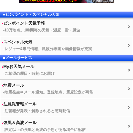
■ピンポイント・スペシャル
天気
ピンポイント
天気予報
└10万地点。1時間毎の
天気
・湿度・雷・風波
スペシャル
天気
└レジャー&専門情報。風波分布図や画像情報が充実
■メールサービス
Myお
天気
メール
└ご希望の曜日・時刻にお届け
地震メール
└地震発生⇒メール通知。登録地点、震度設定が可能
注意報警報メール
└注警報が発表・解除されると随時配信
強風＆高波メール
└設定以上の強風と高波の予想がある場合に配信