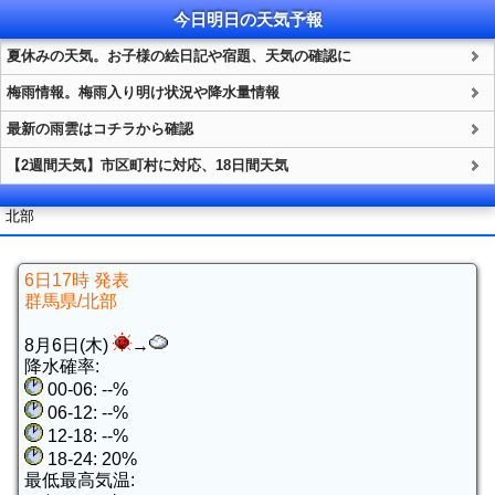
今日明日の
天気
予報
夏休みの天気。お子様の絵日記や宿題、天気の確認に
梅雨情報。梅雨入り明け状況や降水量情報
最新の雨雲はコチラから確認
【2週間天気】市区町村に対応、18日間天気
北部
6日17時 発表
群馬県/北部
8月6日(木)
→
降水確率:
00-06: --%
06-12: --%
12-18: --%
18-24: 20%
最低最高気温: