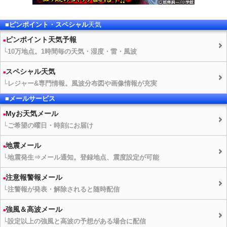
■ピンポイント・スペシャル
天気
ピンポイント
天気予報
└10万地点。1時間毎の
天気
・湿度・雷・風波
スペシャル
天気
└レジャー&専門情報。風波分布図や画像情報が充実
■メールサービス
Myお
天気
メール
└ご希望の曜日・時刻にお届け
地震メール
└地震発生⇒メール通知。登録地点、震度設定が可能
注意報警報メール
└注警報が発表・解除されると随時配信
強風＆高波メール
└設定以上の強風と高波の予想がある場合に配信