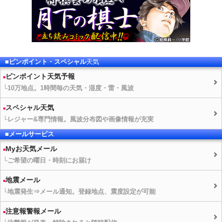
■ピンポイント・スペシャル
天気
ピンポイント
天気予報
└10万地点。1時間毎の
天気
・湿度・雷・風波
スペシャル
天気
└レジャー&専門情報。風波分布図や画像情報が充実
■メールサービス
Myお
天気
メール
└ご希望の曜日・時刻にお届け
地震メール
└地震発生⇒メール通知。登録地点、震度設定が可能
注意報警報メール