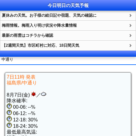
今日明日の
天気
予報
夏休みの天気。お子様の絵日記や宿題、天気の確認に
梅雨情報。梅雨入り明け状況や降水量情報
最新の雨雲はコチラから確認
【2週間天気】市区町村に対応、18日間天気
中通り
7日11時 発表
福島県/中通り
8月7日(金)
／
降水確率:
00-06: --%
06-12: --%
12-18: 30%
18-24: 30%
最低最高気温: