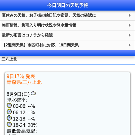
今日明日の
天気
予報
夏休みの天気。お子様の絵日記や宿題、天気の確認に
梅雨情報。梅雨入り明け状況や降水量情報
最新の雨雲はコチラから確認
【2週間天気】市区町村に対応、18日間天気
三八上北
9日17時 発表
青森県/三八上北
8月9日(日)
降水確率:
00-06: --%
06-12: --%
12-18: --%
18-24: 20%
最低最高気温: