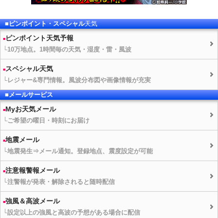
■ピンポイント・スペシャル
天気
ピンポイント
天気予報
└10万地点。1時間毎の
天気
・湿度・雷・風波
スペシャル
天気
└レジャー&専門情報。風波分布図や画像情報が充実
■メールサービス
Myお
天気
メール
└ご希望の曜日・時刻にお届け
地震メール
└地震発生⇒メール通知。登録地点、震度設定が可能
注意報警報メール
└注警報が発表・解除されると随時配信
強風＆高波メール
└設定以上の強風と高波の予想がある場合に配信