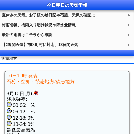
今日明日の
天気
予報
夏休みの天気。お子様の絵日記や宿題、天気の確認に
梅雨情報。梅雨入り明け状況や降水量情報
最新の雨雲はコチラから確認
【2週間天気】市区町村に対応、18日間天気
後志地方
10日11時 発表
石狩・空知・後志地方/後志地方
8月10日(月)
降水確率:
00-06: --%
06-12: --%
12-18: 0%
18-24: 0%
最低最高気温: