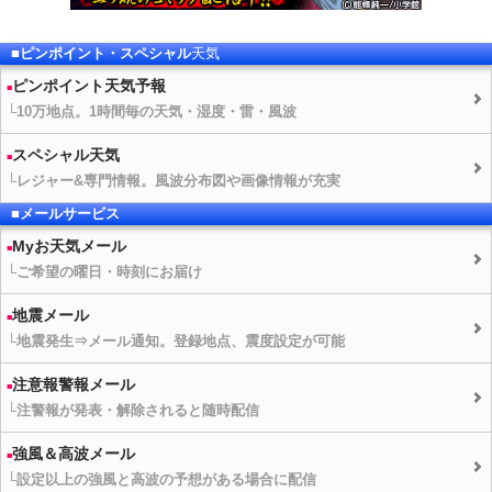
■ピンポイント・スペシャル
天気
ピンポイント
天気予報
└10万地点。1時間毎の
天気
・湿度・雷・風波
スペシャル
天気
└レジャー&専門情報。風波分布図や画像情報が充実
■メールサービス
Myお
天気
メール
└ご希望の曜日・時刻にお届け
地震メール
└地震発生⇒メール通知。登録地点、震度設定が可能
注意報警報メール
└注警報が発表・解除されると随時配信
強風＆高波メール
└設定以上の強風と高波の予想がある場合に配信