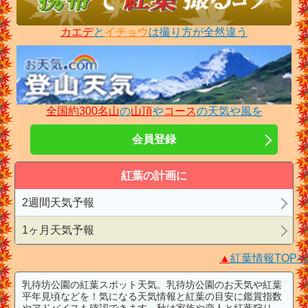
カエデ
と
イチョウ
は撮り方が全然違う
全国約300名山
の
山頂
や
コース
の天気や風を
会員登録
紅葉の計画に
2週間天気予報
1ヶ月天気予報
▲
紅葉情報TOPへ
乳待坊公園の紅葉スポット天気。乳待坊公園のお天気や紅葉
平年見頃などを！気になる天気情報と紅葉の目安に鑑賞指数