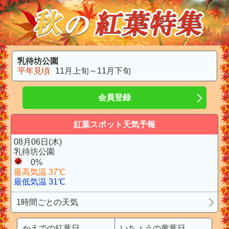
乳待坊公園
平年見頃
11月上旬～11月下旬
会員登録
紅葉スポット天気予報
08月06日(木)
乳待坊公園
0%
最高気温 37℃
最低気温 31℃
1時間ごとの天気
かえでの紅葉日
いちょうの黄葉日