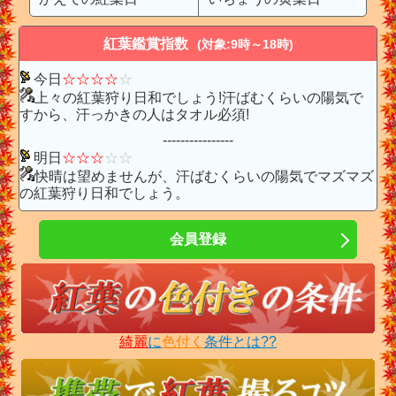
紅葉鑑賞指数
(対象:9時～18時)
今日
☆
☆
☆
☆
☆
上々の紅葉狩り日和でしょう!汗ばむくらいの陽気で
すから、汗っかきの人はタオル必須!
----------------
明日
☆
☆
☆
☆
☆
快晴は望めませんが、汗ばむくらいの陽気でマズマズ
の紅葉狩り日和でしょう。
会員登録
綺麗
に
色付く
条件とは??