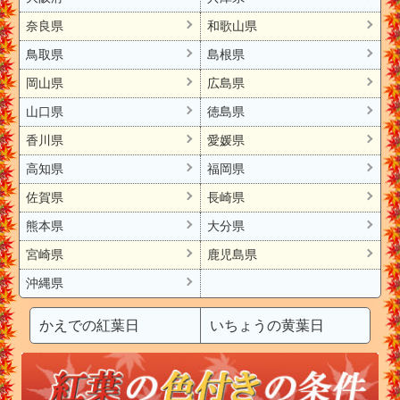
奈良県
和歌山県
鳥取県
島根県
岡山県
広島県
山口県
徳島県
香川県
愛媛県
高知県
福岡県
佐賀県
長崎県
熊本県
大分県
宮崎県
鹿児島県
沖縄県
かえでの紅葉日
いちょうの黄葉日