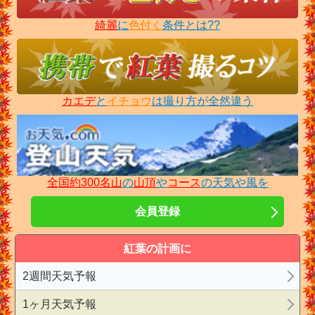
綺麗
に
色付く
条件とは??
カエデ
と
イチョウ
は撮り方が全然違う
全国約300名山
の
山頂
や
コース
の天気や風を
会員登録
紅葉の計画に
2週間天気予報
1ヶ月天気予報