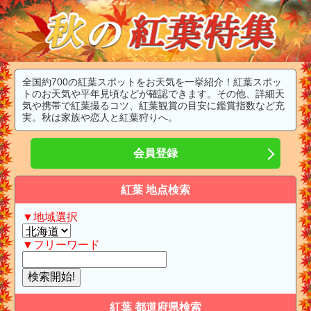
全国約700の紅葉スポットをお天気を一挙紹介！紅葉スポッ
トのお天気や平年見頃などが確認できます。その他、詳細天
気や携帯で紅葉撮るコツ、紅葉観賞の目安に鑑賞指数など充
実。秋は家族や恋人と紅葉狩りへ。
会員登録
紅葉 地点検索
▼地域選択
▼フリーワード
紅葉 都道府県検索