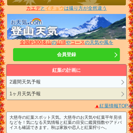
カエデ
と
イチョウ
は撮り方が全然違う
全国約300名山
の
山頂
や
コース
の天気や風を
会員登録
紅葉の計画に
2週間天気予報
1ヶ月天気予報
▲
紅葉情報TOPへ
大慈寺の紅葉スポット天気。大慈寺のお天気や紅葉平年見頃
などを！気になる天気情報と紅葉の目安に鑑賞指数やアドバ
イスも確認できます。秋は家族や恋人と紅葉狩りへ。