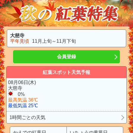
大慈寺
平年見頃
11月上旬～11月下旬
会員登録
紅葉スポット天気予報
08月06日(木)
大慈寺
0%
最高気温 36℃
最低気温 25℃
1時間ごとの天気
かえでの紅葉日
いちょうの黄葉日