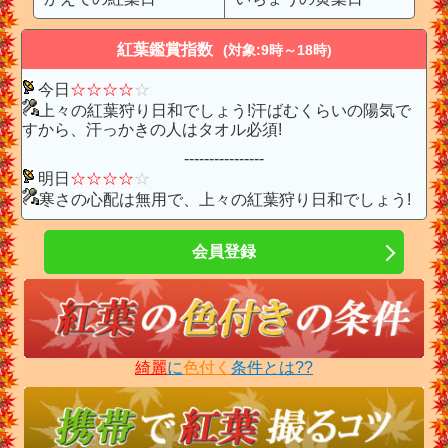
紅葉鑑賞指数
(対象:9時～18時)
今日
☆
☆
☆
☆
☆
上々の紅葉狩り日和でしょう!汗ばむくらいの陽気で
すから、汗っかきの人はタオル必須!
----------------
明日
☆
☆
☆
☆
☆
寒さの心配は無用で、上々の紅葉狩り日和でしょう!
会員登録
綺麗
に
色付く
条件とは??