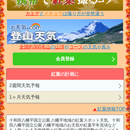
カエデ
と
イチョウ
は撮り方が全然違う
全国約300名山
の
山頂
や
コース
の天気や風を
会員登録
紅葉の計画に
2週間天気予報
1ヶ月天気予報
▲
紅葉情報TOPへ
十和田八幡平国立公園 八幡平地域の紅葉スポット天気。十和
田八幡平国立公園 八幡平地域のお天気や紅葉平年見頃など