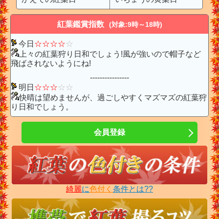
紅葉鑑賞指数
(対象:9時～18時)
今日
☆
☆
☆
☆
☆
上々の紅葉狩り日和でしょう!風が強いので帽子など
飛ばされないようにね!
----------------
明日
☆
☆
☆
☆
☆
快晴は望めませんが、過ごしやすくマズマズの紅葉狩
り日和でしょう。
会員登録
綺麗
に
色付く
条件とは??