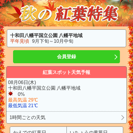
十和田八幡平国立公園 八幡平地域
平年見頃
9月下旬～10月中旬
会員登録
紅葉スポット天気予報
08月06日(木)
十和田八幡平国立公園 八幡平地域
0%
最高気温 29℃
最低気温 21℃
1時間ごとの天気
かえでの紅葉日
いちょうの黄葉日