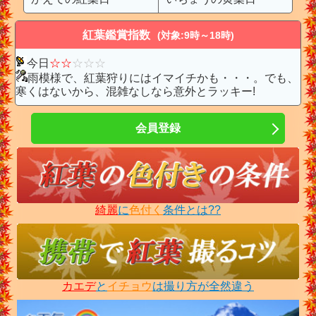
紅葉鑑賞指数
(対象:9時～18時)
今日
☆
☆
☆
☆
☆
雨模様で、紅葉狩りにはイマイチかも・・・。でも、
寒くはないから、混雑なしなら意外とラッキー!
会員登録
綺麗
に
色付く
条件とは??
カエデ
と
イチョウ
は撮り方が全然違う