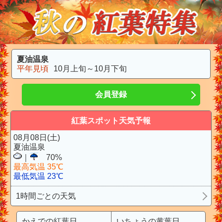
夏油温泉
平年見頃
10月上旬～10月下旬
会員登録
紅葉スポット天気予報
08月08日(土)
夏油温泉
｜
70%
最高気温 35℃
最低気温 23℃
1時間ごとの天気
かえでの紅葉日
いちょうの黄葉日