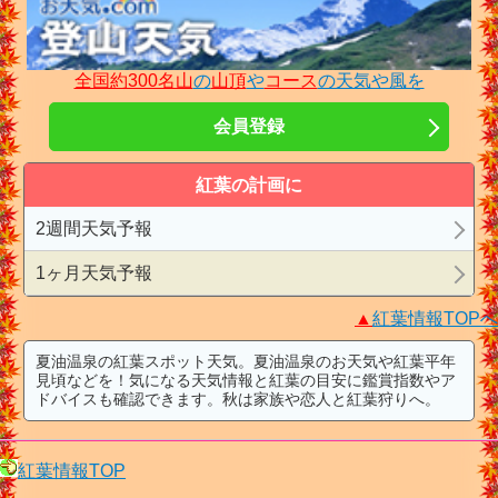
全国約300名山
の
山頂
や
コース
の天気や風を
会員登録
紅葉の計画に
2週間天気予報
1ヶ月天気予報
▲
紅葉情報TOPへ
夏油温泉の紅葉スポット天気。夏油温泉のお天気や紅葉平年
見頃などを！気になる天気情報と紅葉の目安に鑑賞指数やア
ドバイスも確認できます。秋は家族や恋人と紅葉狩りへ。
紅葉情報TOP