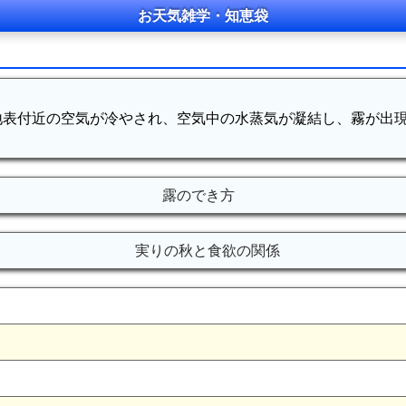
お天気雑学・知恵袋
地表付近の空気が冷やされ、空気中の水蒸気が凝結し、霧が出
露のでき方
実りの秋と食欲の関係