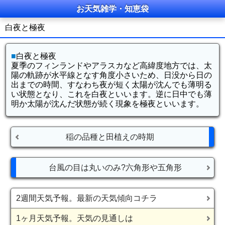
お天気雑学・知恵袋
白夜と極夜
■
白夜と極夜
夏季のフィンランドやアラスカなど高緯度地方では、太
陽の軌跡が水平線となす角度小さいため、日没から日の
出までの時間、すなわち夜が短く太陽が沈んでも薄明る
い状態となり、これを白夜といいます。逆に日中でも薄
明か太陽が沈んだ状態が続く現象を極夜といいます。
稲の品種と田植えの時期
台風の目は丸いのみ?六角形や五角形
2週間天気予報。最新の天気傾向コチラ
1ヶ月天気予報。天気の見通しは