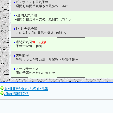
●
ピンポイント天気予報
└週間も時間帯表示され最強ツールに
●
2週間天気予報
└週間予報よりも先の天気傾向はコチラ!
●
1ヶ月天気予報
└この先1ヶ月の天気や気温の傾向を
●
週間天気図
毎日更新!
└予報士が毎日解析
●
防災情報
└災害につながる台風・注警報・地震情報を
●
メールサービス
└雨の予報が出たらお知らせ
九州北部地方の梅雨情報
梅雨情報TOP