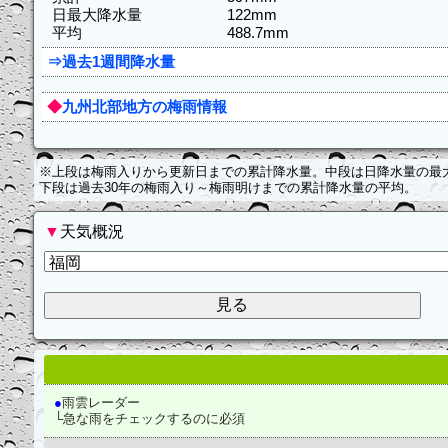
日最大降水量
122mm
平均
488.7mm
⇒過去1週間降水量
◆
九州北部地方の梅雨情報
※上段は梅雨入りから更新日までの累計降水量。中段は日降水量の最大
下段は過去30年の梅雨入り～梅雨明けまでの累計降水量の平均。
▼
天気概況
●
雨雲レーダー
└急な雨をチェックするのに必須