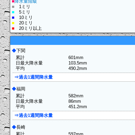
■
降水量階級
■
1ミリ
■
5ミリ
■
10ミリ
■
20ミリ
■
20ミリ以上
◆
下関
累計
601mm
日最大降水量
103.5mm
平均
490.2mm
⇒過去1週間降水量
◆
福岡
累計
582mm
日最大降水量
86mm
平均
451.2mm
⇒過去1週間降水量
◆
長崎
累計
597mm