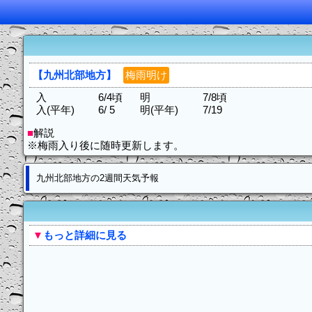
【九州北部地方】
梅雨明け
入
6/4頃
明
7/8頃
入(平年)
6/ 5
明(平年)
7/19
■
解説
※梅雨入り後に随時更新します。
九州北部地方の2週間天気予報
▼
もっと詳細に見る