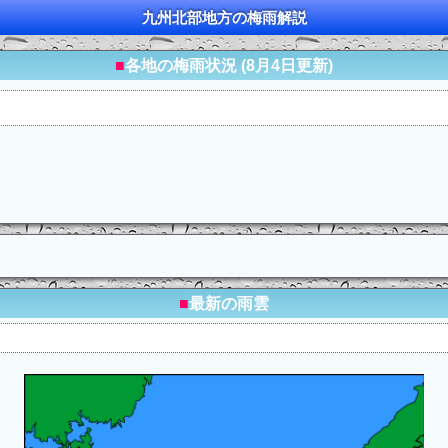
九州北部地方
の
梅雨
解説
■
各地の梅雨状況 (8月4日更新)
■
最新の雨雲