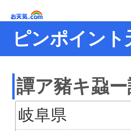
ピンポイント
譚ア豬キ蝨ー
岐阜県