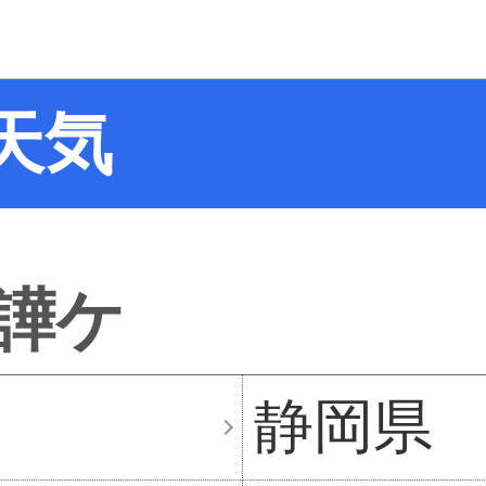
天気
譁ケ
静岡県