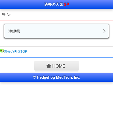
過去
の天気
SP
豐也ク
沖縄県
過去の天気
TOP
© Hedgehog MedTech, Inc.