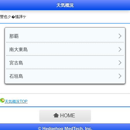
天気概況
豐也ク�慍譁ケ
那覇
南大東島
宮古島
石垣島
天気概況
TOP
© Hedgehog MedTech, Inc.