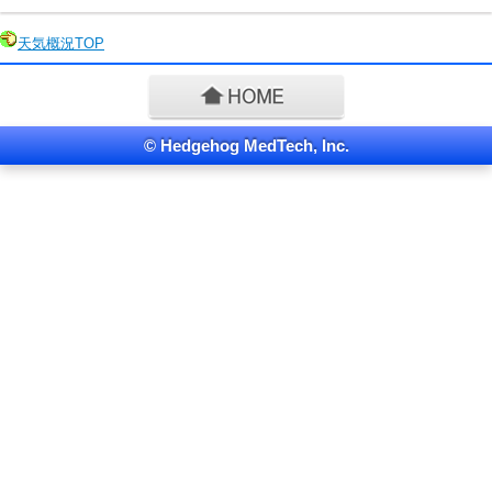
天気概況
TOP
© Hedgehog MedTech, Inc.