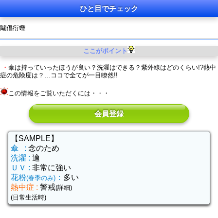
ひと目でチェック
鬮倡衍蟶
ここがポイント
・
傘は持っていったほうが良い？洗濯はできる？紫外線はどのくらい!?熱中
症の危険度は？…ココで全てが一目瞭然!!
この情報をご覧いただくには・・・
会員登録
【SAMPLE】
傘 :
念のため
洗濯 :
適
ＵＶ :
非常に強い
花粉
：
多い
(春季のみ)
熱中症 :
警戒
(詳細)
(日常生活時)