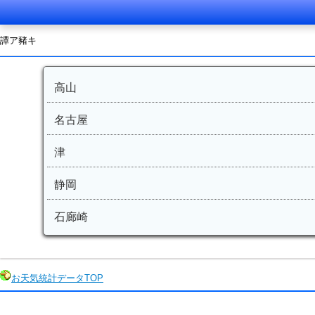
譚ア豬キ
高山
名古屋
津
静岡
石廊崎
お天気統計データ
TOP