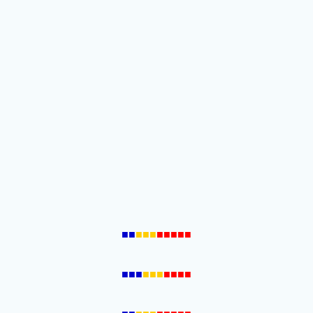
■■
■■■
■■■■■
■■■
■■■
■■■■