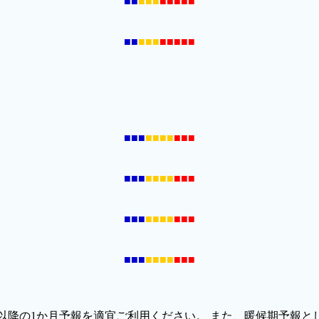
■■
■■■
■■■■■
■■
■■■
■■■■■
■■■
■■■■
■■■
■■■
■■■■
■■■
■■■
■■■■
■■■
■■■
■■■■
■■■
降の1か月予報を適宜ご利用ください。 また、暖候期予報とし