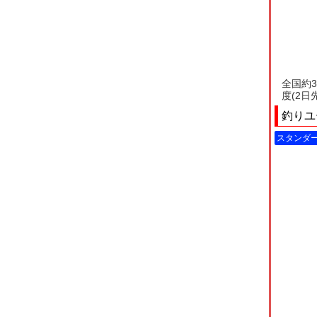
全国約
度(2
釣りユ
スタンダ