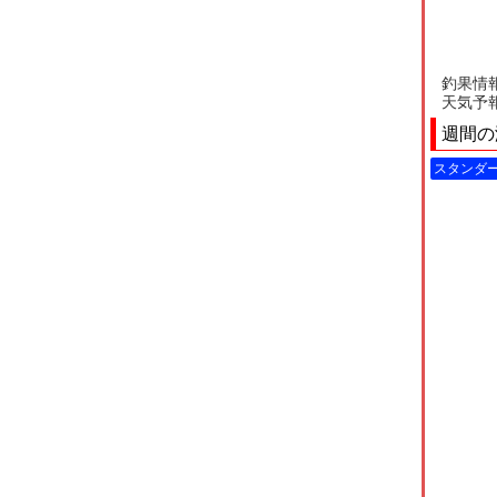
釣果情
天気予
週間の
スタンダ