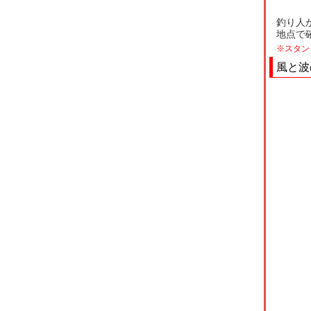
釣り人
地点で
※スタン
風と波