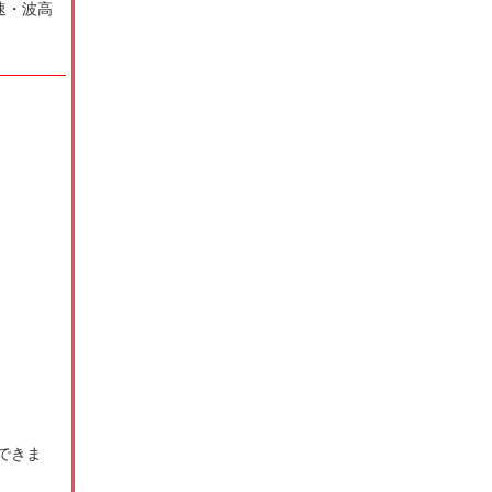
速・波高
できま