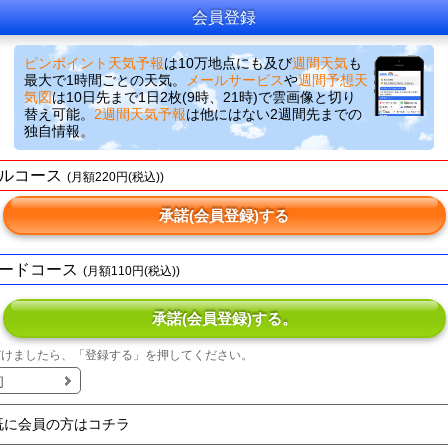
会員登録
ピンポイント天気予報
は10万地点にも及び
週間天気
も
最大で1時間ごとの天気。
メールサービス
や
週間予想天
気図
は10日先まで1日2枚(9時、21時)で雲画像と切り
替え可能。
2週間天気予報
は他にはない2週間先までの
独自情報。
ルコース
(月額220円(税込))
承諾(会員登録)する
ードコース
(月額110円(税込))
承諾(会員登録)する。
だけましたら、「登録する」を押してください。
約
既に会員の方はコチラ