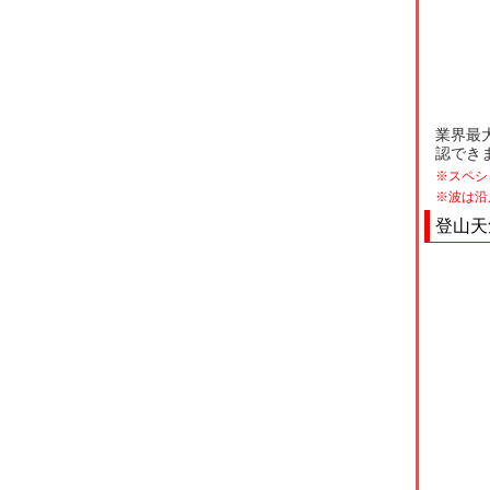
業界最
認でき
※スペシ
※波は沿
登山天