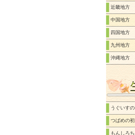
近畿地方
中国地方
四国地方
九州地方
沖縄地方
うぐいすの
つばめの初
もんしろち