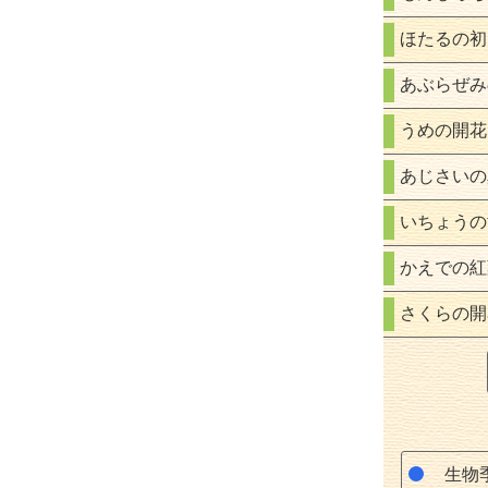
ほたるの初
あぶらぜみ
うめの開花
あじさいの
いちょうの
かえでの紅
さくらの開
生物