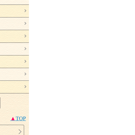
▲
TOP