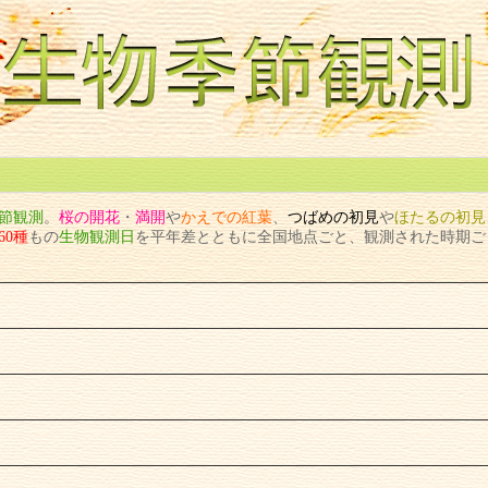
節観測
。
桜
の
開花
・
満開
や
かえで
の
紅葉
、
つばめ
の
初見
や
ほたる
の
初見
60種
もの
生物観測日
を平年差とともに全国地点ごと、観測された時期ご