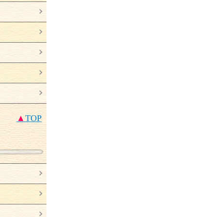
▲
TOP