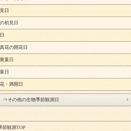
見日
の初見日
日
真花の開花日
黄葉日
葉日
花・満開日
⇒その他の生物季節観測日
季節観測
TOP