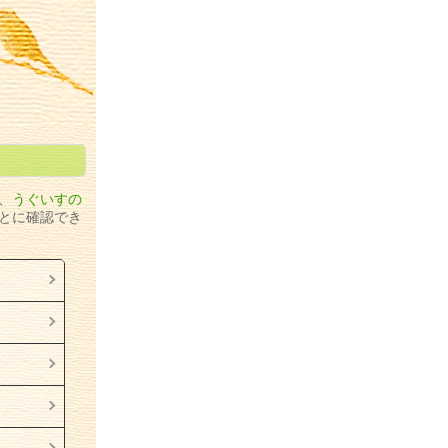
、
うぐいす
の
とに確認でき