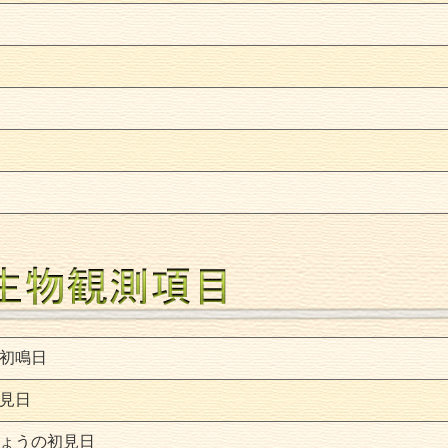
初鳴日
見日
ょうの初見日