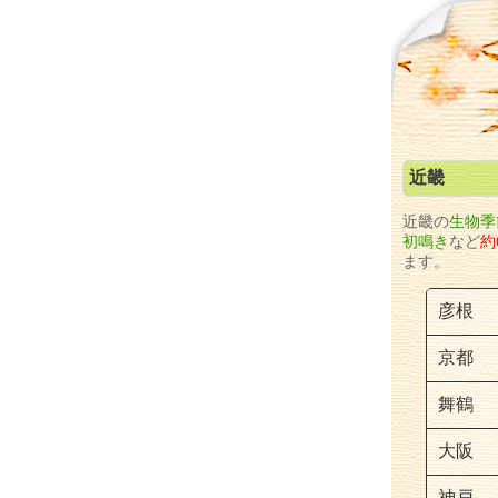
近畿
近畿の
生物
季
初鳴き
など
約
ます。
彦根
京都
舞鶴
大阪
神戸