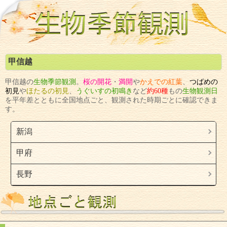
甲信越
甲信越の
生物
季節観測
。
桜
の
開花
・
満開
や
かえで
の
紅葉
、
つばめ
の
初見
や
ほたる
の
初見
、
うぐいす
の
初鳴き
など
約60種
もの
生物観測日
を平年差とともに全国地点ごと、観測された時期ごとに確認できま
す。
新潟
甲府
長野