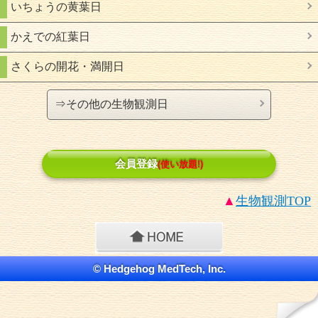
いちょうの黄葉日
かえでの紅葉日
さくらの開花・満開日
⇒その他の生物観測日
会員登録
(使い放題!)
▲
生物観測
TOP
© Hedgehog MedTech, Inc.