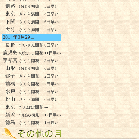
釧路
ひばり初鳴
5日早い
東京
さくら満開
4日早い
下関
さくら満開
6日早い
大分
さくら満開
4日早い
2014年3月29日
長野
すいせん開花
8日早い
鹿児島
のだふじ開花
11日早い
宇都宮
さくら開花
3日早い
山形
ひばり初鳴
6日早い
銚子
さくら開花
2日早い
前橋
さくら開花
2日早い
水戸
さくら開花
4日早い
松山
さくら満開
6日早い
東京
たんぽぽ開花
---
新潟
つばめ初見
12日早い
徳島
さくら開花
1日遅い