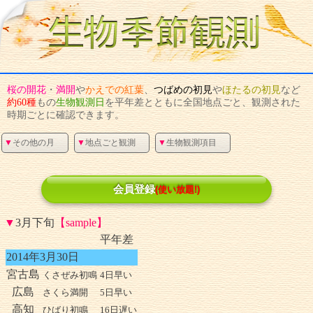
桜
の
開花
・
満開
や
かえで
の
紅葉
、
つばめ
の
初見
や
ほたる
の
初見
など
約60種
もの
生物観測日
を平年差とともに全国地点ごと、観測された
時期ごとに確認できます。
▼
その他の月
▼
地点ごと観測
▼
生物観測項目
会員登録
(使い放題!)
▼
3月下旬
【sample】
平年差
2014年3月30日
宮古島
くさぜみ初鳴
4日早い
広島
さくら満開
5日早い
高知
ひばり初鳴
16日遅い