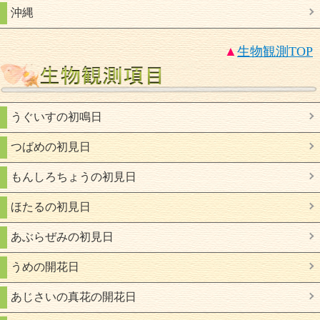
沖縄
▲
生物観測
TOP
うぐいすの初鳴日
つばめの初見日
もんしろちょうの初見日
ほたるの初見日
あぶらぜみの初見日
うめの開花日
あじさいの真花の開花日