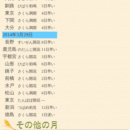
釧路
ひばり初鳴
5日早い
東京
さくら満開
4日早い
下関
さくら満開
6日早い
大分
さくら満開
4日早い
2014年3月29日
長野
すいせん開花
8日早い
鹿児島
のだふじ開花
11日早い
宇都宮
さくら開花
3日早い
山形
ひばり初鳴
6日早い
銚子
さくら開花
2日早い
前橋
さくら開花
2日早い
水戸
さくら開花
4日早い
松山
さくら満開
6日早い
東京
たんぽぽ開花
---
新潟
つばめ初見
12日早い
徳島
さくら開花
1日遅い