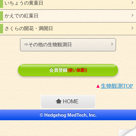
いちょうの黄葉日
かえでの紅葉日
さくらの開花・満開日
⇒その他の生物観測日
会員登録
(使い放題!)
▲
生物観測
TOP
© Hedgehog MedTech, Inc.