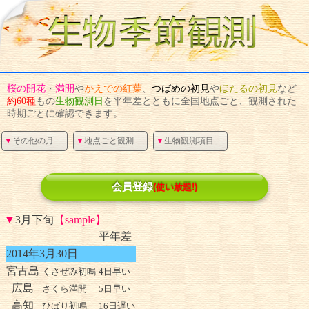
桜
の
開花
・
満開
や
かえで
の
紅葉
、
つばめ
の
初見
や
ほたる
の
初見
など
約60種
もの
生物観測日
を平年差とともに全国地点ごと、観測された
時期ごとに確認できます。
▼
その他の月
▼
地点ごと観測
▼
生物観測項目
会員登録
(使い放題!)
▼
3月下旬
【sample】
平年差
2014年3月30日
宮古島
くさぜみ初鳴
4日早い
広島
さくら満開
5日早い
高知
ひばり初鳴
16日遅い