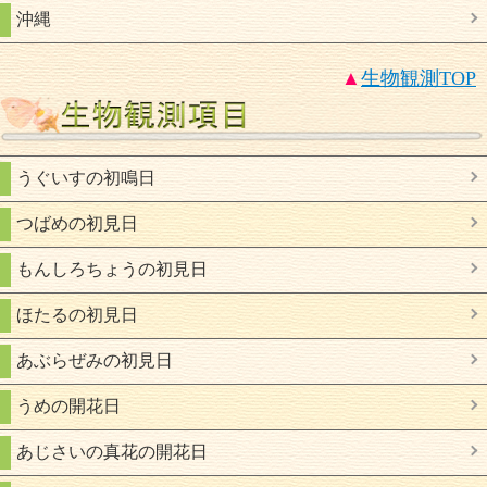
沖縄
▲
生物観測
TOP
うぐいすの初鳴日
つばめの初見日
もんしろちょうの初見日
ほたるの初見日
あぶらぜみの初見日
うめの開花日
あじさいの真花の開花日