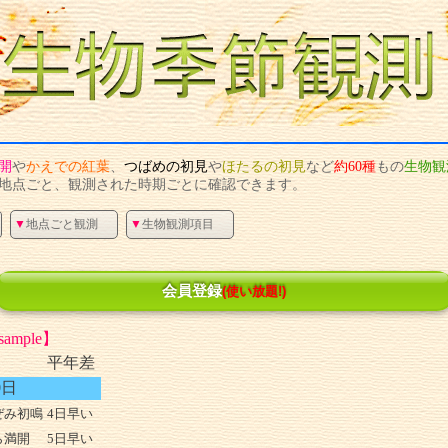
開
や
かえで
の
紅葉
、
つばめ
の
初見
や
ほたる
の
初見
など
約60種
もの
生物観
地点ごと、観測された時期ごとに確認できます。
▼
地点ごと観測
▼
生物観測項目
会員登録
(使い放題!)
sample】
平年差
0日
ぜみ初鳴
4日早い
ら満開
5日早い