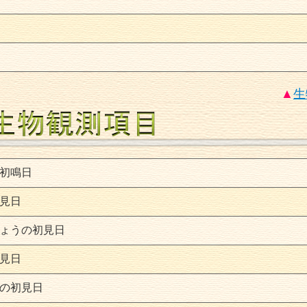
▲
生
初鳴日
見日
ょうの初見日
見日
の初見日