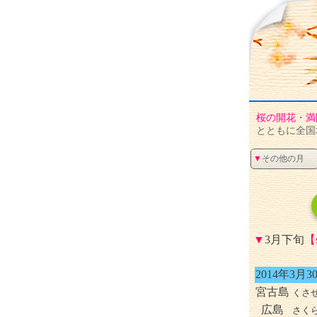
桜
の
開花
・
満
とともに全国
▼
その他の月
▼
3月下旬
【
2014年3月3
宮古島
くさ
広島
さく