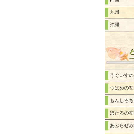
九州
沖縄
うぐいすの
つばめの初
もんしろち
ほたるの初
あぶらぜみ