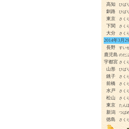
高知
ひば
釧路
ひば
東京
さく
下関
さく
大分
さく
2014年3月2
長野
すい
鹿児島
のだ
宇都宮
さく
山形
ひば
銚子
さく
前橋
さく
水戸
さく
松山
さく
東京
たん
新潟
つば
徳島
さく