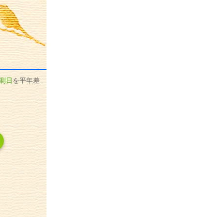
測日
を平年差