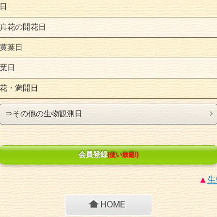
日
真花の開花日
黄葉日
葉日
花・満開日
⇒その他の生物観測日
会員登録
(使い放題!)
▲
生