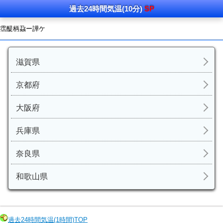
過去24時間
気温
(10分)
SP
霑醍柄蝨ー譁ケ
滋賀県
京都府
大阪府
兵庫県
奈良県
和歌山県
過去24時間
気温
(1時間)TOP