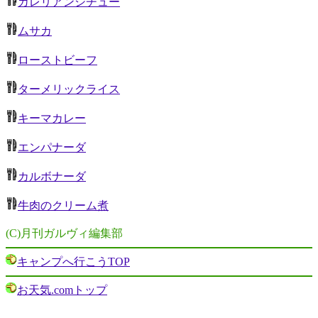
カレリアンシチュー
ムサカ
ローストビーフ
ターメリックライス
キーマカレー
エンパナーダ
カルボナーダ
牛肉のクリーム煮
(C)月刊ガルヴィ編集部
キャンプへ行こうTOP
お天気.comトップ