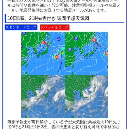
登録地点の天気をお届けするMyお天気メールや強風高波メー
ルは時間や条件を細かく設定可能。注意報警報メールや台風メ
ール、地震発生時にお送りする地震メールがあります。
10日間9、21時&雲付き 週間予想天気図
スタンダードコース
スペシャルコース
気象予報士が毎日解析している予想天気図は業界最大10日先ま
で9時と21時の1日2枚。雲の予想図と切り替え可能で本格的な