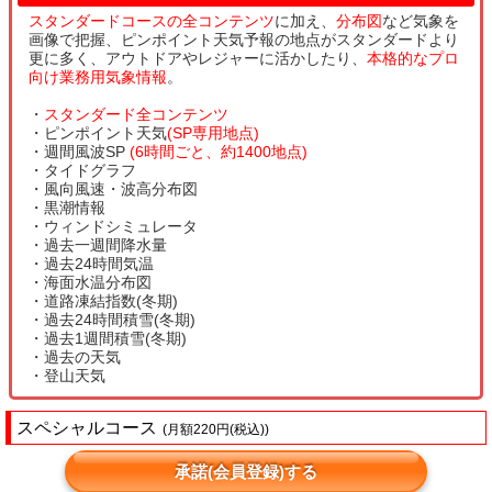
スタンダードコースの全コンテンツ
に加え、
分布図
など気象を
画像で把握、ピンポイント天気予報の地点がスタンダードより
更に多く、アウトドアやレジャーに活かしたり、
本格的なプロ
向け業務用気象情報
。
・
スタンダード全コンテンツ
・ピンポイント天気
(SP専用地点)
・週間風波SP
(6時間ごと、約1400地点)
・タイドグラフ
・風向風速・波高分布図
・黒潮情報
・ウィンドシミュレータ
・過去一週間降水量
・過去24時間気温
・海面水温分布図
・道路凍結指数(冬期)
・過去24時間積雪(冬期)
・過去1週間積雪(冬期)
・過去の天気
・登山天気
スペシャルコース
(月額220円(税込))
承諾(会員登録)する