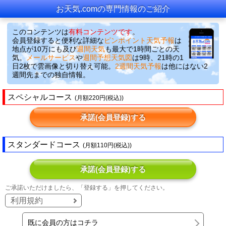
お天気.comの専門情報のご紹介
このコンテンツは
有料コンテンツです
。
会員登録すると便利な詳細な
ピンポイント天気予報
は
地点が10万にも及び
週間天気
も最大で1時間ごとの天
気。
メールサービス
や
週間予想天気図
は9時、21時の1
日2枚で雲画像と切り替え可能。
2週間天気予報
は他にはない2
週間先までの独自情報。
スペシャルコース
(月額220円(税込))
承諾(会員登録)する
スタンダードコース
(月額110円(税込))
承諾(会員登録)する
ご承諾いただけましたら、「登録する」を押してください。
利用規約
既に会員の方はコチラ