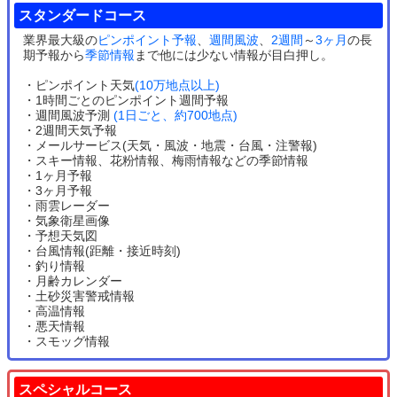
スタンダードコース
業界最大級の
ピンポイント予報
、
週間風波
、
2週間
～
3ヶ月
の長
期予報から
季節情報
まで他には少ない情報が目白押し。
・ピンポイント天気
(10万地点以上)
・1時間ごとのピンポイント週間予報
・週間風波予測
(1日ごと、約700地点)
・2週間天気予報
・メールサービス(天気・風波・地震・台風・注警報)
・スキー情報、花粉情報、梅雨情報などの季節情報
・1ヶ月予報
・3ヶ月予報
・雨雲レーダー
・気象衛星画像
・予想天気図
・台風情報(距離・接近時刻)
・釣り情報
・月齢カレンダー
・土砂災害警戒情報
・高温情報
・悪天情報
・スモッグ情報
スペシャルコース