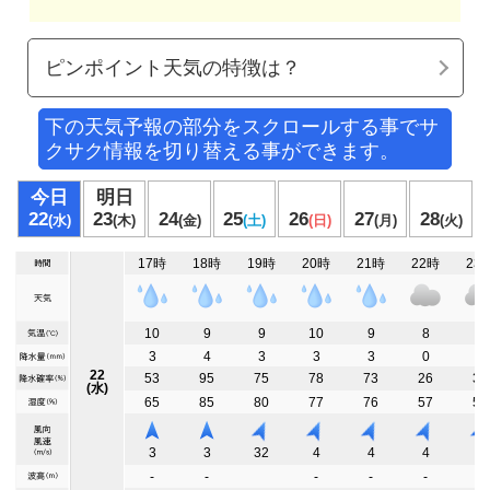
ピンポイント天気の特徴は？
下の天気予報の部分をスクロールする事でサ
クサク情報を切り替える事ができます。
今日
明日
22
23
24
25
26
27
28
(水)
(木)
(金)
(土)
(日)
(月)
(火)
17時
18時
19時
20時
21時
22時
23
10
9
9
10
9
8
9
3
4
3
3
3
0
0
22
53
95
75
78
73
26
31
(水)
65
85
80
77
76
57
58
3
3
32
4
4
4
4
-
-
-
-
-
-