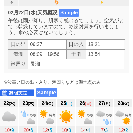
17時
18時
19時
20時
21時
22時
23時
02月22日(水)天気概況
Sample
午後は雨が降り、肌寒く感じるでしょう。空気がと
ても乾燥していますので、乾燥対策を行いましょ
10
10
9
8
7
7
6
う。傘の必要はないでしょう。
0
0
0
0
0
0
0
23
23
23
23
23
36
36
日の出
06:37
日の入
18:21
72
75
79
83
88
87
87
満潮
08:09 19:56
干潮
13:54
0
0
1
1
2
2
3
潮周り
長潮
-
-
-
-
-
-
-
※波高と日の出・入り、潮回りなどは海地点のみ
Sample
22
23
24
25
26
27
28
(水)
(木)
(金)
(土)
(日)
(月)
(火)
10
/
9
20
/
6
12
/
5
10
/
3
14
/
4
7
/
3
12
/
2