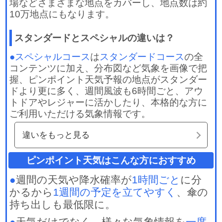
場などさまざまな地点をカバーし、地点数は約
10万地点にもなります。
スタンダードとスペシャルの違いは？
●
スペシャルコース
は
スタンダードコース
の全
コンテンツに加え、分布図など気象を画像で把
握、ピンポイント天気予報の地点がスタンダー
ドより更に多く、週間風波も6時間ごと、アウ
トドアやレジャーに活かしたり、本格的な方に
ご利用いただける気象情報です。
違いをもっと見る
ピンポイント天気はこんな方におすすめ
●
週間の天気や降水確率が
1時間ごと
に分
かるから
1週間の予定を立てやすく
、傘の
持ち出しも最低限に。
●
天気だけでなく、様々な気象情報を
一度