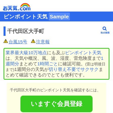
ピンポイント天気
Sample
千代田区大手町
台風15号
注意報
業界最大級10万地点
にも及ぶ
ピンポイント天気
は、天気や概況、風、波、湿度、雷危険度まで
1
週間分
まとめて
1時間ごと
に確認可能。
(雷は明後日
1週間分の天気が
切り替え不要でサクサク
ま
まで)
とめて確認できるのでとても便利です。
千代田区大手町のピンポイント天気を確認するには、
いますぐ会員登録