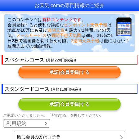
お天気.comの専門情報のご紹介
このコンテンツは
有料コンテンツです
。
会員登録すると便利な詳細な
ピンポイント天気予報
は
地点が10万にも及び
週間天気
も最大で1時間ごとの天
気。
メールサービス
や
週間予想天気図
は9時、21時の1
日2枚で雲画像と切り替え可能。
2週間天気予報
は他にはない2
週間先までの独自情報。
スペシャルコース
(月額220円(税込))
承諾(会員登録)する
スタンダードコース
(月額110円(税込))
承諾(会員登録)する
ご承諾いただけましたら、「登録する」を押してください。
利用規約
既に会員の方はコチラ