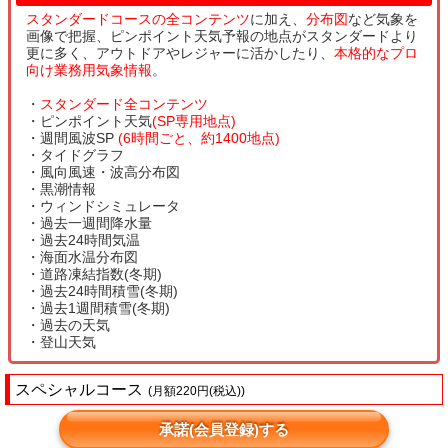
スタンダードコースの全コンテンツ
に加え、
分布図
など気象を
画像で把握、ピンポイント天気予報の地点がスタンダードより
更に多く、アウトドアやレジャーに活かしたり、
本格的なプロ
向け業務用気象情報
。
・
スタンダード全コンテンツ
・ピンポイント天気
(SP専用地点)
・週間風波SP
(6時間ごと、約1400地点)
・タイドグラフ
・風向風速・波高分布図
・黒潮情報
・ウィンドシミュレータ
・過去一週間降水量
・過去24時間気温
・海面水温分布図
・道路凍結指数(冬期)
・過去24時間積雪(冬期)
・過去1週間積雪(冬期)
・過去の天気
・登山天気
スペシャルコース
(月額220円(税込))
承諾(会員登録)する