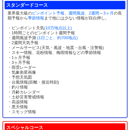
スタンダードコース
業界最大級の
ピンポイント予報
、
週間風波
、
2週間
～
3ヶ月
の長
期予報から
季節情報
まで他には少ない情報が目白押し。
・ピンポイント天気
(10万地点以上)
・1時間ごとのピンポイント週間予報
・週間風波予測
(1日ごと、約700地点)
・2週間天気予報
・メールサービス(天気・風波・地震・台風・注警報)
・スキー情報、花粉情報、梅雨情報などの季節情報
・1ヶ月予報
・3ヶ月予報
・雨雲レーダー
・気象衛星画像
・予想天気図
・台風情報(距離・接近時刻)
・釣り情報
・月齢カレンダー
・土砂災害警戒情報
・高温情報
・悪天情報
・スモッグ情報
スペシャルコース