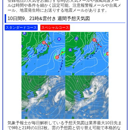
登録地点の天気をお届けするMyお天気メールや強風高波メー
ルは時間や条件を細かく設定可能。注意報警報メールや台風メ
ール、地震発生時にお送りする地震メールがあります。
10日間9、21時&雲付き 週間予想天気図
スタンダードコース
スペシャルコース
気象予報士が毎日解析している予想天気図は業界最大10日先ま
で9時と21時の1日2枚。雲の予想図と切り替え可能で本格的な