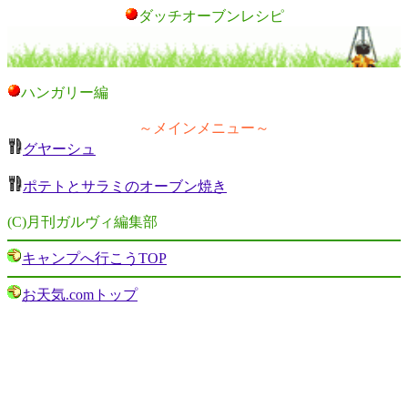
ダッチオーブンレシピ
ハンガリー編
～メインメニュー～
グヤーシュ
ポテトとサラミのオーブン焼き
(C)月刊ガルヴィ編集部
キャンプへ行こうTOP
お天気.comトップ