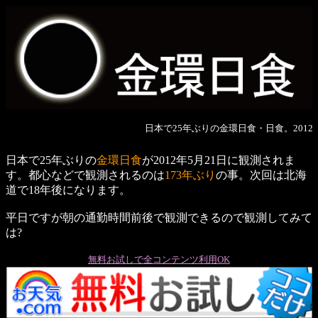
日本で25年ぶりの金環日食・日食。2012年
日本で25年ぶりの
金環日食
が2012年5月21日に観測されま
す。都心などで観測されるのは
173年ぶり
の事。次回は北海
道で18年後になります。
平日ですが朝の通勤時間前後で観測できるので観測してみて
は?
無料お試しで全コンテンツ利用OK