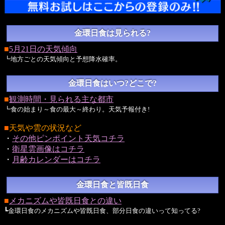
金環日食は見られる?
■
5月21日の天気傾向
┗地方ごとの天気傾向と予想降水確率。
金環日食はいつ?どこで?
■
観測時間・見られる主な都市
┗食の始まり～食の最大～終わり。天気予報付き!
■
天気や雲の状況など
・
その他ピンポイント天気コチラ
・
衛星雲画像はコチラ
・
月齢カレンダーはコチラ
金環日食と皆既日食
■
メカニズムや皆既日食との違い
┗金環日食のメカニズムや皆既日食、部分日食の違いって知ってる?