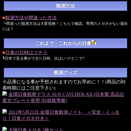
観測方法
■
観測方法や間違った方法
┗間違った観測方法は大変危険！こちらで確認。専用のメガネがない場合
には？
これまで・これからの日食
■
日食の日時はコチラ
┗日本で見る事ができた日時。次はいつ?どこで?
観測グッズ
※品薄になる事が予想されますのでお早めに！！(商品の到
着時期にはご注意下さい)
金環日食観察グラス SUN CATCHER-XII (日本製 高品位
遮光プレート使用 JIS規格準拠)
2012年5月21日 金環日食観測ノート ＜安全・くっき
り！日食メガネ付き＞
太陽日食メガネ 2枚セット