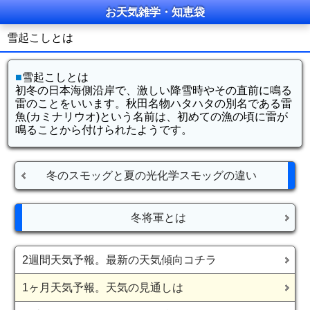
お天気雑学・知恵袋
雪起こしとは
■
雪起こしとは
初冬の日本海側沿岸で、激しい降雪時やその直前に鳴る
雷のことをいいます。秋田名物ハタハタの別名である雷
魚(カミナリウオ)という名前は、初めての漁の頃に雷が
鳴ることから付けられたようです。
冬のスモッグと夏の光化学スモッグの違い
冬将軍とは
2週間天気予報。最新の天気傾向コチラ
1ヶ月天気予報。天気の見通しは