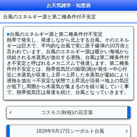
お天気雑学・知恵袋
台風のエネルギー源と第二種条件付不安定
■
台風のエネルギー源と第二種条件付不安定
熱帯で発生し、発達しながら北上する台風。そのエネル
ギーは巨大で、平均的な台風で実に原子爆弾の10万倍と
言われています。台風のエネルギー源は暖かい海域から
供給される水蒸気が放出する潜熱。台風は第二種条件付
き不安定と呼ばれるメカニズムで発達します。第二種条
件付不安定とは、熱帯低気圧の循環(渦)が発生⇒中心付
近に水蒸気が収束し上昇⇒上昇した水蒸気が凝結により
潜熱を放出⇒不安定な状態で上昇流が活発⇒地上の気圧
が低下し周囲から水蒸気が集まるのを繰り返していく事
で、熱帯低気圧は発達を続け、台風となっていきます。
コスモス(秋桜)の花言葉
1828年9月17日シーボルト台風