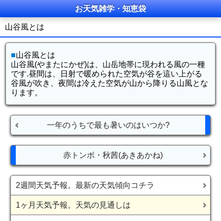
お天気雑学・知恵袋
山谷風とは
■
山谷風とは
山谷風(やまたにかぜ)は、山岳地帯に現われる風の一種
です.昼間は、日射で暖められた空気が谷を這い上がる
谷風が吹き、夜間は冷えた空気が山から降りる山風とな
ります。
一年のうちで最も暑いのはいつか?
赤トンボ・秋茜(あきあかね)
2週間天気予報。最新の天気傾向コチラ
1ヶ月天気予報。天気の見通しは