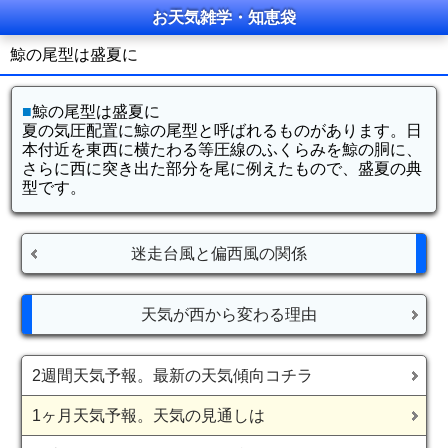
お天気雑学・知恵袋
鯨の尾型は盛夏に
■
鯨の尾型は盛夏に
夏の気圧配置に鯨の尾型と呼ばれるものがあります。日
本付近を東西に横たわる等圧線のふくらみを鯨の胴に、
さらに西に突き出た部分を尾に例えたもので、盛夏の典
型です。
迷走台風と偏西風の関係
天気が西から変わる理由
2週間天気予報。最新の天気傾向コチラ
1ヶ月天気予報。天気の見通しは