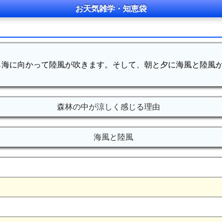
お天気雑学・知恵袋
ら海に向かって陸風が吹きます。そして、朝と夕に海風と陸風
森林の中が涼しく感じる理由
海風と陸風